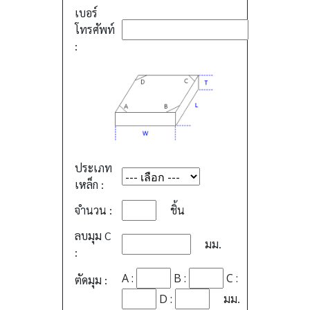
เบอร์
โทรศัพท์
:
ประเภท
เหล็ก :
จำนวน :
ชิ้น
ลบมุม C
มม.
:
A :
B :
C :
ตัดมุม :
D :
มม.