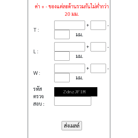
ค่า + - ของแต่ละด้านรวมกันไม่ต่ำกว่า
20 มม.
+
-
T :
มม.
+
-
L :
มม.
+
-
W :
มม.
รหัส
ตรวจ
สอบ :