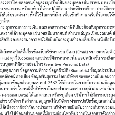
จรปิด ตลอดจนข้อมูลระบุทรัพย์สินของบุคคล เช่น พาหนะ ทะเบียนร
น่วยงาน หรือองค์กรที่ท่านปฏิบัติงาน ประวัติการศึกษา ประวัติการ
งสือรับรองต่าง ๆ ทั้งที่ใช้ในการสมัคร เพื่อเข้าทำงาน หรือที่ร้องขอ
กจ้าง
 ธุรกรรมทางการเงิน และเอกสารทางภาษีที่เกี่ยวข้องกับธุรกรรมระหว
รายได้ของบุคคล เช่น ทะเบียนรถยนต์ สำเนาเล่มทะเบียนรถยนต์ สำเ
นังสือรับรองของธนาคาร หนังสือยืนยันกองทุนสำรองเลี้ยงชีพ หนังสือร
็กทรอนิกส์ที่เกี่ยวข้องกับบริษัทฯ เช่น อีเมล (Email) หมายเลขไอพ
 File) คุกกี้ (Cookies) และประวัติการสนทนาในแอปพลิเคชัน รวมถึงคว
่วนบุคคลที่มีความอ่อนไหว (Sensitive Personal Data)
ูลสุขภาพ ข้อมูลความพิการ ข้อมูลชีวมิติ (Biometric) ข้อมูลประเม
ูลอัตตลักษณ์ทางเสียง ข้อมูลพันธุกรรม โดยบริษัทฯ จะขอความยินยอมจ
คุ้มครองข้อมูลส่วนบุคคล พ.ศ. 2562 ให้อำนาจในการเก็บรวบรวมข้อมูล
านทราบว่า ในกรณีที่บริษัทฯ ต้องขอสำเนาเอกสารระบุตัวตน เช่น บัต
e Personal Data) ได้แก่ ศาสนา หรือหมู่เลือด บริษัทฯ ไม่มีความประสงค
กล่าว บริษัทฯ ถือว่าท่านอนุญาตให้บริษัทฯ ทำการปกปิดข้อมูลเหล่านั้
้นได้เนื่องจากข้อจำกัดบางประการ บริษัทฯ ขอยืนยันว่าการเก็บรวบรวมแล
รวม หรือใช้ข้อมูลส่วนบุคคลที่มีความอ่อนไหวที่ปรากฎในเอกสารดังกล่าว