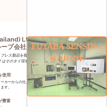
iland) Ltd.
FUTABA SENSING
グループ会社です。
ド・プレス製品を取り扱っている創業70年の老
SCHOOL
JTW はそのタイ現地法人として1998年に創業。
を使用
メーカーからの仕入れで、安定かつ高品質なプレ
します。
が豊富