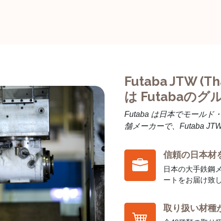
Futaba JTW (Tha
は Futabaの
Futaba は日本でモール
舗メーカーで、Futaba 
信頼の日本材
日本の大手鉄鋼
ートをお届け致
取り扱い材種