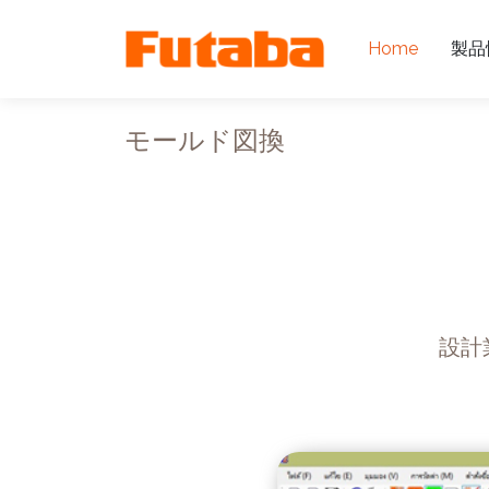
Home
製品
モールド図換
設計